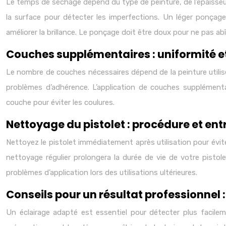
Le temps de séchage dépend du type de peinture, de l’épaisse
la surface pour détecter les imperfections. Un léger ponçage 
améliorer la brillance. Le ponçage doit être doux pour ne pas ab
Couches supplémentaires : uniformité e
Le nombre de couches nécessaires dépend de la peinture utilis
problèmes d’adhérence. L’application de couches supplémentai
couche pour éviter les coulures.
Nettoyage du pistolet : procédure et ent
Nettoyez le pistolet immédiatement après utilisation pour éviter
nettoyage régulier prolongera la durée de vie de votre pisto
problèmes d’application lors des utilisations ultérieures.
Conseils pour un résultat professionnel :
Un éclairage adapté est essentiel pour détecter plus facilem