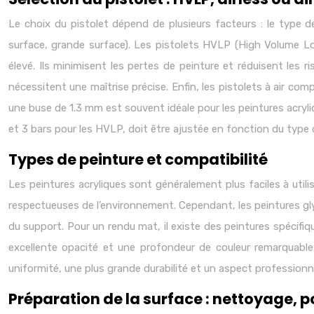
Le choix du pistolet dépend de plusieurs facteurs : le type de p
surface, grande surface). Les pistolets HVLP (High Volume Low
élevé. Ils minimisent les pertes de peinture et réduisent les 
nécessitent une maîtrise précise. Enfin, les pistolets à air co
une buse de 1.3 mm est souvent idéale pour les peintures acryl
et 3 bars pour les HVLP, doit être ajustée en fonction du type 
Types de peinture et compatibilité
Les peintures acryliques sont généralement plus faciles à util
respectueuses de l’environnement. Cependant, les peintures glyc
du support. Pour un rendu mat, il existe des peintures spécifiqu
excellente opacité et une profondeur de couleur remarquable. L
uniformité, une plus grande durabilité et un aspect professionn
Préparation de la surface : nettoyage, 