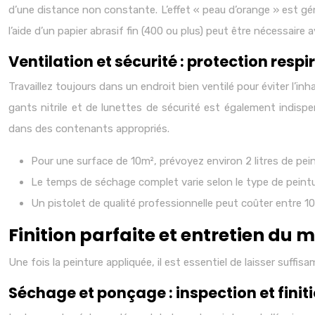
d’une distance non constante. L’effet « peau d’orange » est gén
l’aide d’un papier abrasif fin (400 ou plus) peut être nécessaire
Ventilation et sécurité : protection resp
Travaillez toujours dans un endroit bien ventilé pour éviter l’inh
gants nitrile et de lunettes de sécurité est également indisp
dans des contenants appropriés.
Pour une surface de 10m², prévoyez environ 2 litres de pe
Le temps de séchage complet varie selon le type de peintu
Un pistolet de qualité professionnelle peut coûter entre 1
Finition parfaite et entretien du m
Une fois la peinture appliquée, il est essentiel de laisser suf
Séchage et ponçage : inspection et finit