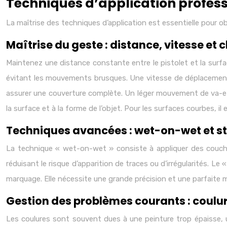
Techniques d’application profess
La maîtrise des techniques d’application est essentielle pour ob
Maîtrise du geste : distance, vitesse e
Maintenez une distance constante entre le pistolet et la surfa
évitant les mouvements brusques. Une vitesse de déplacement 
assurer une couverture complète. Un léger mouvement de va-et-
la surface et à la forme de l’objet. Pour les surfaces courbes, il 
Techniques avancées : wet-on-wet et st
La technique « wet-on-wet » consiste à appliquer des couche
réduisant le risque d’apparition de traces ou d’irrégularités. L
marquage. Elle nécessite une grande précision et une parfaite ma
Gestion des problèmes courants : coulur
Les coulures sont souvent dues à une peinture trop épaisse, 