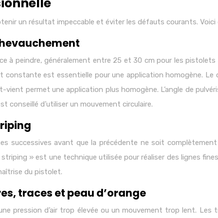
ionnelle
tenir un résultat impeccable et éviter les défauts courants. Voici
t chevauchement
ce à peindre, généralement entre 25 et 30 cm pour les pistolets 
constante est essentielle pour une application homogène. Le c
vient permet une application plus homogène. L’angle de pulvéri
est conseillé d’utiliser un mouvement circulaire.
riping
s successives avant que la précédente ne soit complètement sèc
e « striping » est une technique utilisée pour réaliser des lignes 
îtrise du pistolet.
es, traces et peau d’orange
une pression d’air trop élevée ou un mouvement trop lent. Les t