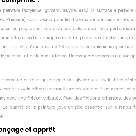
einture (acrylique, glycéro, alkyde, etc.), la surface à peindre 
 Pressure) sont idéaux pour les travaux de précision et les sur
risques de projection. Les pistolets airless sont plus performan
mprimé offrent un bon compromis entre précision et débit, adaptés 
iques, tandis qu’une buse de 1.8 mm convient mieux aux peintures 
de peinture et de la buse utilisée. Un manomètre précis est indis
iser avec un pistolet qu’une peinture glycéro ou alkyde. Elles s
éro et alkyde offrent une meilleure résistance et un aspect plus 
es avec une finition veloutée. Pour des finitions brillantes, des p
a qualité de la peinture joue un rôle essentiel sur le rendu fi
el.
ponçage et apprêt