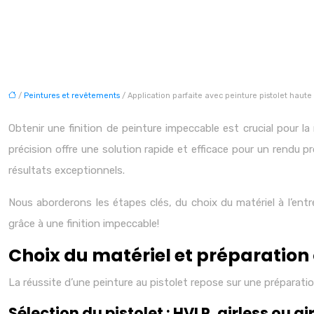
/
Peintures et revêtements
/ Application parfaite avec peinture pistolet haute
Obtenir une finition de peinture impeccable est crucial pour l
précision offre une solution rapide et efficace pour un rendu 
résultats exceptionnels.
Nous aborderons les étapes clés, du choix du matériel à l’ent
grâce à une finition impeccable!
Choix du matériel et préparation
La réussite d’une peinture au pistolet repose sur une préparati
Sélection du pistolet : HVLP, airless ou a