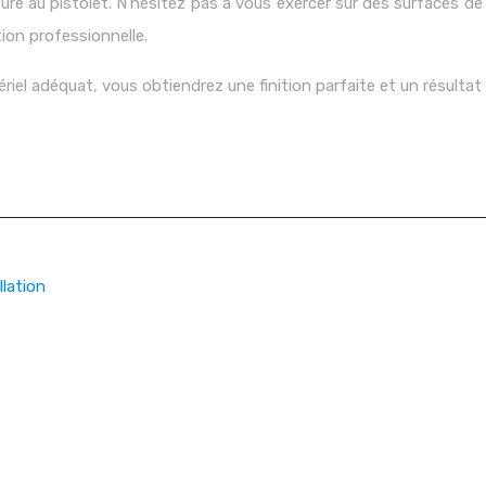
inture au pistolet. N’hésitez pas à vous exercer sur des surfaces
tion professionnelle.
iel adéquat, vous obtiendrez une finition parfaite et un résultat
llation