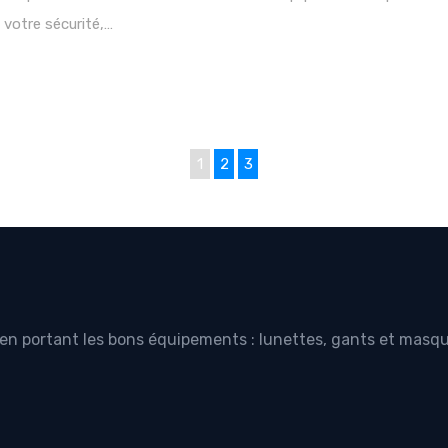
 votre sécurité,…
1
2
3
é en portant les bons équipements : lunettes, gants et masq