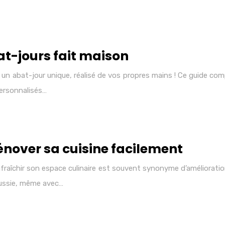
at-jours fait maison
n abat-jour unique, réalisé de vos propres mains ! Ce guide compl
personnalisés…
nover sa cuisine facilement
afraîchir son espace culinaire est souvent synonyme d’amélioratio
éussie, même avec…