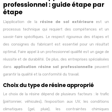
professionnel : guide étape par
étape
L’application de la
résine de sol extérieure
est un
processus technique qui requiert des compétences et un
savoir-faire spécifiques. Le respect rigoureux des étapes et
des consignes du fabricant est essentiel pour un résultat
optimal. Faire appel à un professionnel qualifié est un gage de
réussite et de durabilité. De plus, des entreprises spécialisées
dans
application résine sol professionnelle
peuvent
garantir la qualité et la conformité du travail.
Choix du type de résine approprié
Le choix de la résine dépend de plusieurs facteurs : le trafic
(piétonnier, véhicules), l’exposition aux UV, les conditions
climatiques (gel, pluie), les contraintes chimiques