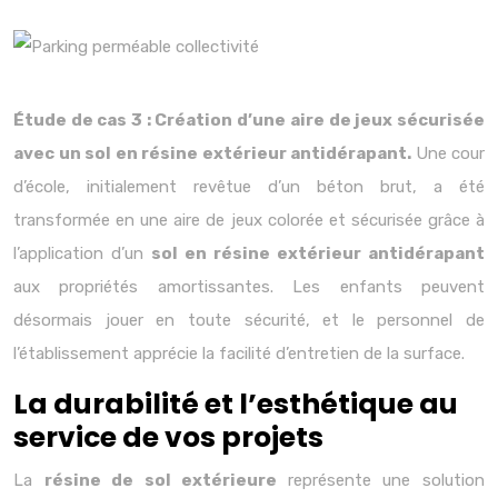
Étude de cas 3 : Création d’une aire de jeux sécurisée
avec un sol en résine extérieur antidérapant.
Une cour
d’école, initialement revêtue d’un béton brut, a été
transformée en une aire de jeux colorée et sécurisée grâce à
l’application d’un
sol en résine extérieur antidérapant
aux propriétés amortissantes. Les enfants peuvent
désormais jouer en toute sécurité, et le personnel de
l’établissement apprécie la facilité d’entretien de la surface.
La durabilité et l’esthétique au
service de vos projets
La
résine de sol extérieure
représente une solution