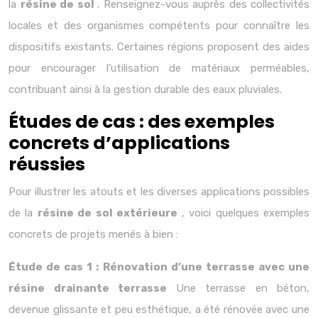
la
résine de sol
. Renseignez-vous auprès des collectivités
locales et des organismes compétents pour connaître les
dispositifs existants. Certaines régions proposent des aides
pour encourager l’utilisation de matériaux perméables,
contribuant ainsi à la gestion durable des eaux pluviales.
Études de cas : des exemples
concrets d’applications
réussies
Pour illustrer les atouts et les diverses applications possibles
de la
résine de sol extérieure
, voici quelques exemples
concrets de projets menés à bien :
Étude de cas 1 : Rénovation d’une terrasse avec une
résine drainante terrasse
Une terrasse en béton,
devenue glissante et peu esthétique, a été rénovée avec une