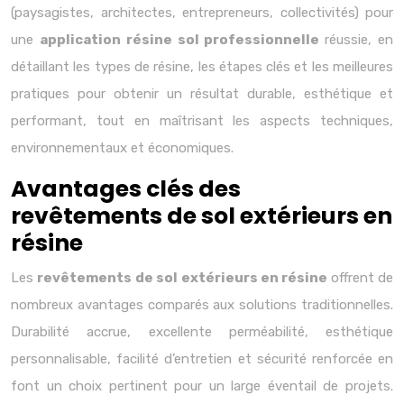
(paysagistes, architectes, entrepreneurs, collectivités) pour
une
application résine sol professionnelle
réussie, en
détaillant les types de résine, les étapes clés et les meilleures
pratiques pour obtenir un résultat durable, esthétique et
performant, tout en maîtrisant les aspects techniques,
environnementaux et économiques.
Avantages clés des
revêtements de sol extérieurs en
résine
Les
revêtements de sol extérieurs en résine
offrent de
nombreux avantages comparés aux solutions traditionnelles.
Durabilité accrue, excellente perméabilité, esthétique
personnalisable, facilité d’entretien et sécurité renforcée en
font un choix pertinent pour un large éventail de projets.