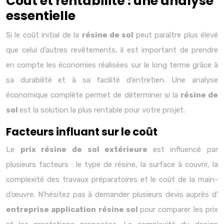
Coût et rentabilité : une analyse
essentielle
Si le coût initial de la
résine de sol
peut paraître plus élevé
que celui d’autres revêtements, il est important de prendre
en compte les économies réalisées sur le long terme grâce à
sa durabilité et à sa facilité d’entretien. Une analyse
économique complète permet de déterminer si la
résine de
sol
est la solution la plus rentable pour votre projet.
Facteurs influant sur le coût
Le
prix résine de sol extérieure
est influencé par
plusieurs facteurs : le type de résine, la surface à couvrir, la
complexité des travaux préparatoires et le coût de la main-
d’œuvre. N’hésitez pas à demander plusieurs devis auprès d’
entreprise application résine sol
pour comparer les prix