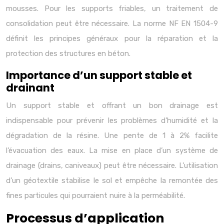
mousses. Pour les supports friables, un traitement de
consolidation peut être nécessaire. La norme NF EN 1504-9
définit les principes généraux pour la réparation et la
protection des structures en béton.
Importance d’un support stable et
drainant
Un support stable et offrant un bon drainage est
indispensable pour prévenir les problèmes d’humidité et la
dégradation de la résine. Une pente de 1 à 2% facilite
l’évacuation des eaux. La mise en place d’un système de
drainage (drains, caniveaux) peut être nécessaire. L’utilisation
d’un géotextile stabilise le sol et empêche la remontée des
fines particules qui pourraient nuire à la perméabilité.
Processus d’application