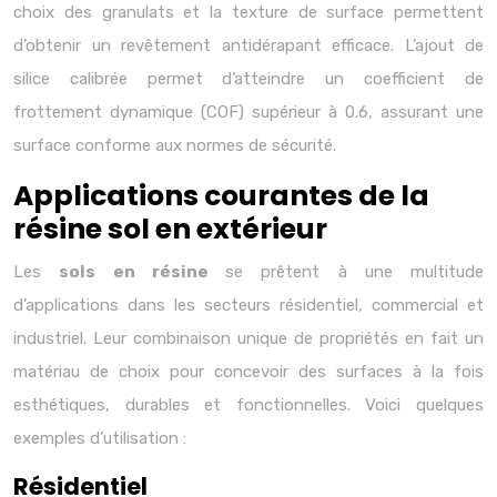
choix des granulats et la texture de surface permettent
d’obtenir un revêtement antidérapant efficace. L’ajout de
silice calibrée permet d’atteindre un coefficient de
frottement dynamique (COF) supérieur à 0.6, assurant une
surface conforme aux normes de sécurité.
Applications courantes de la
résine sol en extérieur
Les
sols en résine
se prêtent à une multitude
d’applications dans les secteurs résidentiel, commercial et
industriel. Leur combinaison unique de propriétés en fait un
matériau de choix pour concevoir des surfaces à la fois
esthétiques, durables et fonctionnelles. Voici quelques
exemples d’utilisation :
Résidentiel