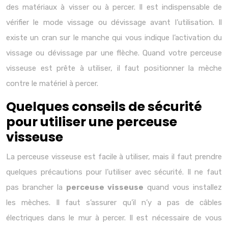
des matériaux à visser ou à percer. Il est indispensable de
vérifier le mode vissage ou dévissage avant l’utilisation. Il
existe un cran sur le manche qui vous indique l’activation du
vissage ou dévissage par une flèche. Quand votre perceuse
visseuse est prête à utiliser, il faut positionner la mèche
contre le matériel à percer.
Quelques conseils de sécurité
pour utiliser une perceuse
visseuse
La perceuse visseuse est facile à utiliser, mais il faut prendre
quelques précautions pour l’utiliser avec sécurité. Il ne faut
pas brancher la
perceuse visseuse
quand vous installez
les mèches. Il faut s’assurer qu’il n’y a pas de câbles
électriques dans le mur à percer. Il est nécessaire de vous