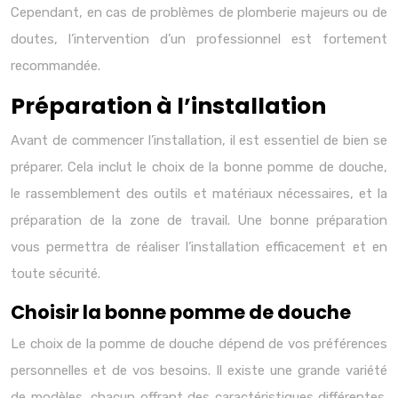
Cependant, en cas de problèmes de plomberie majeurs ou de
doutes, l’intervention d’un professionnel est fortement
recommandée.
Préparation à l’installation
Avant de commencer l’installation, il est essentiel de bien se
préparer. Cela inclut le choix de la bonne pomme de douche,
le rassemblement des outils et matériaux nécessaires, et la
préparation de la zone de travail. Une bonne préparation
vous permettra de réaliser l’installation efficacement et en
toute sécurité.
Choisir la bonne pomme de douche
Le choix de la pomme de douche dépend de vos préférences
personnelles et de vos besoins. Il existe une grande variété
de modèles, chacun offrant des caractéristiques différentes.