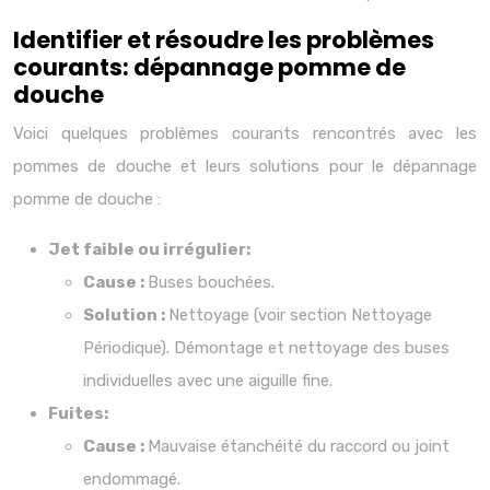
Identifier et résoudre les problèmes
courants: dépannage pomme de
douche
Voici quelques problèmes courants rencontrés avec les
pommes de douche et leurs solutions pour le dépannage
pomme de douche :
Jet faible ou irrégulier:
Cause :
Buses bouchées.
Solution :
Nettoyage (voir section Nettoyage
Périodique). Démontage et nettoyage des buses
individuelles avec une aiguille fine.
Fuites:
Cause :
Mauvaise étanchéité du raccord ou joint
endommagé.