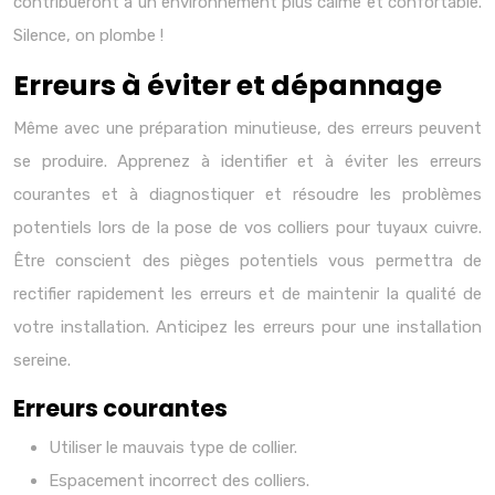
contribueront à un environnement plus calme et confortable.
Silence, on plombe !
Erreurs à éviter et dépannage
Même avec une préparation minutieuse, des erreurs peuvent
se produire. Apprenez à identifier et à éviter les erreurs
courantes et à diagnostiquer et résoudre les problèmes
potentiels lors de la pose de vos colliers pour tuyaux cuivre.
Être conscient des pièges potentiels vous permettra de
rectifier rapidement les erreurs et de maintenir la qualité de
votre installation. Anticipez les erreurs pour une installation
sereine.
Erreurs courantes
Utiliser le mauvais type de collier.
Espacement incorrect des colliers.