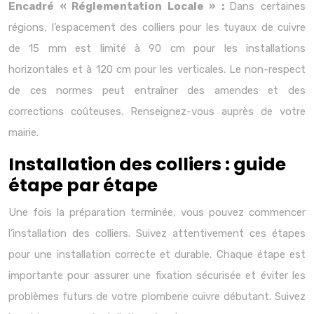
Encadré « Réglementation Locale » :
Dans certaines
régions, l’espacement des colliers pour les tuyaux de cuivre
de 15 mm est limité à 90 cm pour les installations
horizontales et à 120 cm pour les verticales. Le non-respect
de ces normes peut entraîner des amendes et des
corrections coûteuses. Renseignez-vous auprès de votre
mairie.
Installation des colliers : guide
étape par étape
Une fois la préparation terminée, vous pouvez commencer
l’installation des colliers. Suivez attentivement ces étapes
pour une installation correcte et durable. Chaque étape est
importante pour assurer une fixation sécurisée et éviter les
problèmes futurs de votre plomberie cuivre débutant. Suivez