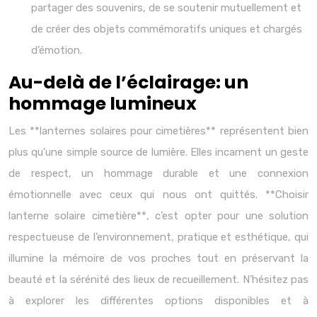
partager des souvenirs, de se soutenir mutuellement et
de créer des objets commémoratifs uniques et chargés
d’émotion.
Au-delà de l’éclairage: un
hommage lumineux
Les **lanternes solaires pour cimetières** représentent bien
plus qu’une simple source de lumière. Elles incarnent un geste
de respect, un hommage durable et une connexion
émotionnelle avec ceux qui nous ont quittés. **Choisir
lanterne solaire cimetière**, c’est opter pour une solution
respectueuse de l’environnement, pratique et esthétique, qui
illumine la mémoire de vos proches tout en préservant la
beauté et la sérénité des lieux de recueillement. N’hésitez pas
à explorer les différentes options disponibles et à