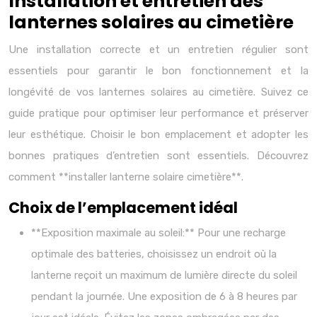
Installation et entretien des
lanternes solaires au cimetière
Une installation correcte et un entretien régulier sont
essentiels pour garantir le bon fonctionnement et la
longévité de vos lanternes solaires au cimetière. Suivez ce
guide pratique pour optimiser leur performance et préserver
leur esthétique. Choisir le bon emplacement et adopter les
bonnes pratiques d’entretien sont essentiels. Découvrez
comment **installer lanterne solaire cimetière**.
Choix de l’emplacement idéal
**Exposition maximale au soleil:** Pour une recharge
optimale des batteries, choisissez un endroit où la
lanterne reçoit un maximum de lumière directe du soleil
pendant la journée. Une exposition de 6 à 8 heures par