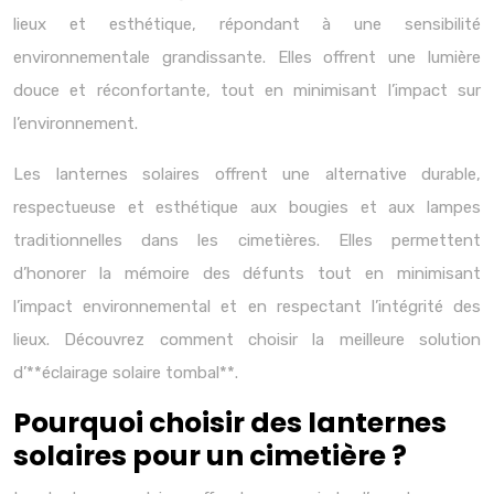
lieux et esthétique, répondant à une sensibilité
environnementale grandissante. Elles offrent une lumière
douce et réconfortante, tout en minimisant l’impact sur
l’environnement.
Les lanternes solaires offrent une alternative durable,
respectueuse et esthétique aux bougies et aux lampes
traditionnelles dans les cimetières. Elles permettent
d’honorer la mémoire des défunts tout en minimisant
l’impact environnemental et en respectant l’intégrité des
lieux. Découvrez comment choisir la meilleure solution
d’**éclairage solaire tombal**.
Pourquoi choisir des lanternes
solaires pour un cimetière ?